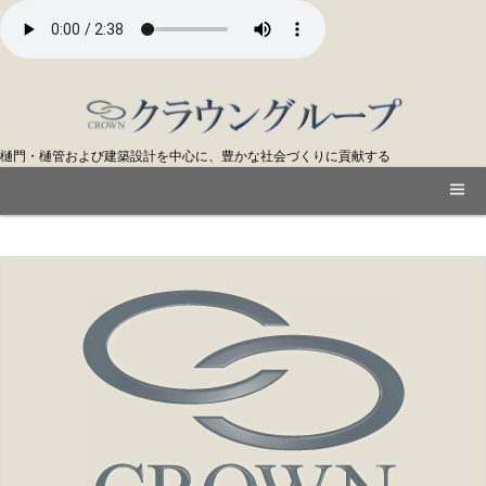
樋門・樋管および建築設計を中心に、豊かな社会づくりに貢献する