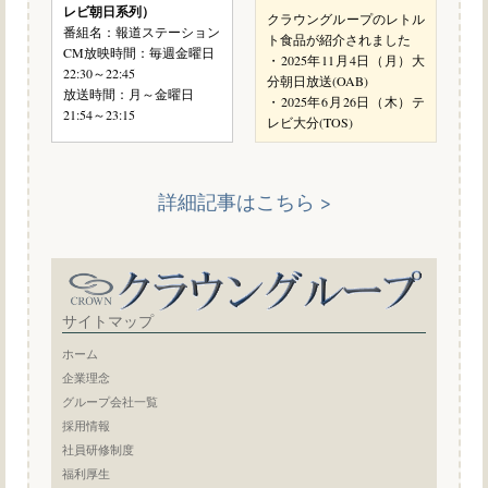
レビ朝日系列）
クラウングループのレトル
番組名：報道ステーション
ト食品が紹介されました
CM放映時間：毎週金曜日
・2025年11月4日（月）大
22:30～22:45
分朝日放送(OAB)
放送時間：月～金曜日
・2025年6月26日（木）テ
21:54～23:15
レビ大分(TOS)
詳細記事はこちら >
サイトマップ
ホーム
企業理念
グループ会社一覧
採用情報
社員研修制度
福利厚生